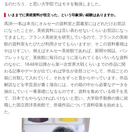
るのだろう、と思い大学院ではモネを勉強しました。
いままでに美術資料が役立った、という印象深い経験はありますか。
馬渕──私は本当にオルセーの資料室と図書室にはどれだけお世話
になったことか。美術資料には言い表わせないくらいお世話になっ
てきました。フランス美術史を研究しているので、フランスの美術
館の資料室をたびたび利用させてもらいますが、そこの資料蓄積は
やはりすごい。例えばオルセー美術館であれば、新聞や雑誌、パン
フレットなど、美術館に毎日のように送られてくるいろいろな資料
のなかに、1848年以降から第一次世界大戦くらいまでの作品に関
わる記事やデータが出ていれば学生が全部コピーして、作品ごとの
箱に分類して入れていく。それをずっと昔からやっています。作品
解説などを学芸員が書く場合には、その箱の中から必要なデータを
抽出していく一番基礎になるものです。資料を集めている様子を見
て、日本でもやらなければいけないと思い、大学助手勤務の後に就
職した国立西洋美術館で、所蔵作品について資料収集を始めまし
た。