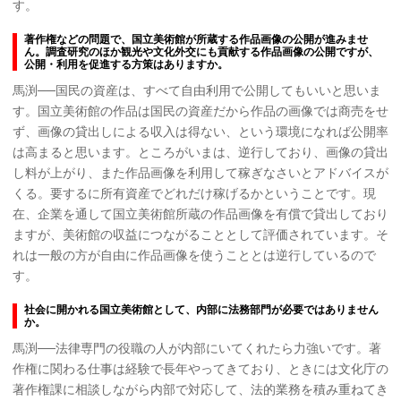
す。
著作権などの問題で、国立美術館が所蔵する作品画像の公開が進みませ
ん。調査研究のほか観光や文化外交にも貢献する作品画像の公開ですが、
公開・利用を促進する方策はありますか。
馬渕──国民の資産は、すべて自由利用で公開してもいいと思いま
す。国立美術館の作品は国民の資産だから作品の画像では商売をせ
ず、画像の貸出しによる収入は得ない、という環境になれば公開率
は高まると思います。ところがいまは、逆行しており、画像の貸出
し料が上がり、また作品画像を利用して稼ぎなさいとアドバイスが
くる。要するに所有資産でどれだけ稼げるかということです。現
在、企業を通して国立美術館所蔵の作品画像を有償で貸出しており
ますが、美術館の収益につながることとして評価されています。そ
れは一般の方が自由に作品画像を使うこととは逆行しているので
す。
社会に開かれる国立美術館として、内部に法務部門が必要ではありません
か。
馬渕──法律専門の役職の人が内部にいてくれたら力強いです。著
作権に関わる仕事は経験で長年やってきており、ときには文化庁の
著作権課に相談しながら内部で対応して、法的業務を積み重ねてき