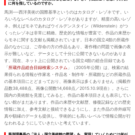
に何を指しているのですか。
馬渕──西洋美術の国際基準というのはカタログ・レゾネです。い
ろいろなレベルのカタログ・レゾネがありますが、精度の高いレゾ
ネ。例えばモネであればウイルデンスタイン（Wildenstein）がつ
くったレゾネは非常に精緻。歴史的な情報が豊富で、作品の来歴か
らモネに関する文献も掲載されています。日本の国立4館の所蔵作
品のなかには、ご存命の方の作品もあり、著作権の問題で画像の表
示が難しいなど、データとして十分に公開できないものがありま
す。現在、ネット上に公開されている国立4館の総合目録である
「
所蔵作品総合目録検索システム
」（2005年公開）は、検索の結
果得られる情報が作家名・作品名・制作年・所蔵館などの所蔵作品
の基本項目にとどまっており、画像表示は多くありません（掲載作
品数38,488点、画像公開数14,668点／2015.10.9現在）。さらに
国内の美術館を見渡してみると、作品の基本項目さえも表示してい
ない館がまだあります。作品の来歴や文献歴、修復記録などの歴史
情報に加え、参考文献と接続できるようにし、また作品の赤外線写
真や額縁のデータも提供し、学術的にも高いレベルで情報公開が行
なわれるようにしていきたいと考えています。
馬渕理事長の「法人・国立美術館の野望」を、実現していくためには何が