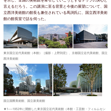
を示し、全国の美術館を牽引していこうとするトップの決心と
言えるだろう。この講演に至る背景と今後の展望について、国
立西洋美術館の館長も兼任されている馬渕氏に、国立西洋美術
館の館長室で話を伺った。
東京国立近代美術館（本館）［撮影：上野則宏］、京都国立近代美術館、国立
西洋美術館
国立国際美術館、国立新美術館
★1──1952年に開館した東京国立近代美術館（本館・工芸館・フィルムセン