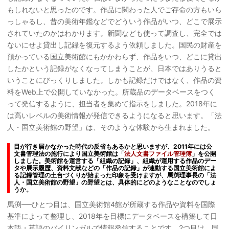
もしれないと思ったのです。作品に関わった人でご存命の方もいら
っしゃるし、昔の美術年鑑などでどういう作品がいつ、どこで展示
されていたのかはわかります。新聞なども使って調査し、完全では
ないにせよ貸出し記録を復元するよう依頼しました。国民の財産を
預かっている国立美術館にもかかわらず、作品をいつ、どこに貸出
したかという記録がなくなってしまうことが、日本ではありうると
いうことにびっくりしました。しかも記録だけではなく、作品の資
料をWeb上で公開していなかった。所蔵品のデータベースをつく
って発信するように、担当者を集めて指示をしました。2018年に
は高いレベルの美術情報が発信できるようになると思います。「法
人・国立美術館の野望」は、そのような体験から生まれました。
目が行き届かなかった時代の反省もあるかと思いますが、2011年には公
文書管理法の施行により国立美術館は「
法人文書ファイル管理簿
」を公開
しました。美術館を運営する「組織の記録」、組織が運用する作品のデー
タや展示履歴、資料文献などの「作品の記録」が連動する国立美術館によ
る記録管理の土台づくりが始まった印象を受けますが、馬渕理事長の「法
人・国立美術館の野望」の野望とは、具体的にどのようなことなのでしょ
うか。
馬渕──ひとつ目は、国立美術館4館が所蔵する作品や資料を国際
基準によって整理し、2018年を目標にデータベースを構築して日
本語・英語のバイリンガルで情報発信することです。2つ目は、国