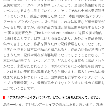
立美術館のデータベースを標準モデルとして、全国の美術館も同じ
レベルになるように訴えていくこと。そしてそれら全国の美術館サ
イトとリンクし、統合が実現した際には“日本国内美術品デジタル
アーカイブ”と名づけたい。3つ目は、これは法改正など相当時間が
かかると思いますが、美術作品の管理と情報公開を統括するセンタ
ー“国立美術研究所（The National Art Institute）”を国立美術館内
に設けることです。日本はひと頃資金があり、海外から作品を買い
集めてきましたが、作品を買うだけで記録管理をしてこなかった。
世界から見ると日本に作品が所蔵されると、作品の記録が途切れて
しまうため、記録や所在が有耶無耶になってしまうことになる。日
本に作品が来ても、いつ、どこで、どのような展覧会に出品された
かなど、来歴がたどれるよう、海外の方にもわかる情報を提供する
ことは日本の美術館の義務であろうと思います。購入した作品に最
後まで責任を持つということ。国際的にも貢献するデジタルアーカ
イブ（美術情報）へ、最初は完全ではなくとも徐々に進めて精度を
上げていくことです。
「デジタルアーカイブ」について、どのようにお考えになっていますか。
馬渕──いま、デジタルアーカイブの流れはあると思います。方法