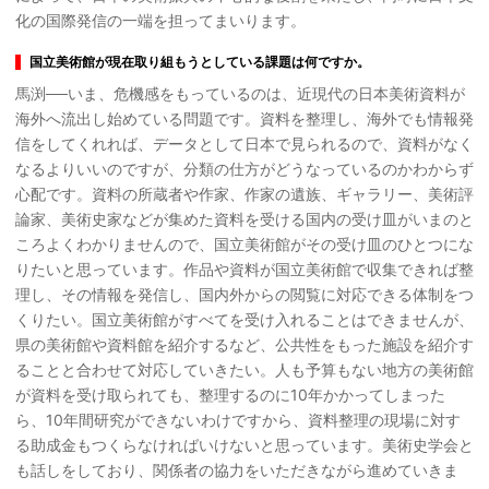
化の国際発信の一端を担ってまいります。
国立美術館が現在取り組もうとしている課題は何ですか。
馬渕──いま、危機感をもっているのは、近現代の日本美術資料が
海外へ流出し始めている問題です。資料を整理し、海外でも情報発
信をしてくれれば、データとして日本で見られるので、資料がなく
なるよりいいのですが、分類の仕方がどうなっているのかわからず
心配です。資料の所蔵者や作家、作家の遺族、ギャラリー、美術評
論家、美術史家などが集めた資料を受ける国内の受け皿がいまのと
ころよくわかりませんので、国立美術館がその受け皿のひとつにな
りたいと思っています。作品や資料が国立美術館で収集できれば整
理し、その情報を発信し、国内外からの閲覧に対応できる体制をつ
くりたい。国立美術館がすべてを受け入れることはできませんが、
県の美術館や資料館を紹介するなど、公共性をもった施設を紹介す
ることと合わせて対応していきたい。人も予算もない地方の美術館
が資料を受け取られても、整理するのに10年かかってしまった
ら、10年間研究ができないわけですから、資料整理の現場に対す
る助成金もつくらなければいけないと思っています。美術史学会と
も話しをしており、関係者の協力をいただきながら進めていきま