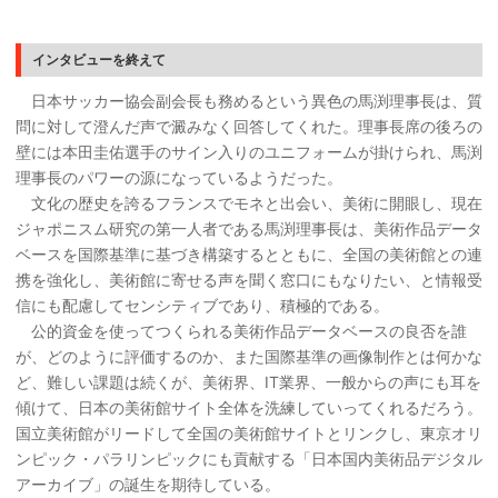
インタビューを終えて
日本サッカー協会副会長も務めるという異色の馬渕理事長は、質
問に対して澄んだ声で澱みなく回答してくれた。理事長席の後ろの
壁には本田圭佑選手のサイン入りのユニフォームが掛けられ、馬渕
理事長のパワーの源になっているようだった。
文化の歴史を誇るフランスでモネと出会い、美術に開眼し、現在
ジャポニスム研究の第一人者である馬渕理事長は、美術作品データ
ベースを国際基準に基づき構築するとともに、全国の美術館との連
携を強化し、美術館に寄せる声を聞く窓口にもなりたい、と情報受
信にも配慮してセンシティブであり、積極的である。
公的資金を使ってつくられる美術作品データベースの良否を誰
が、どのように評価するのか、また国際基準の画像制作とは何かな
ど、難しい課題は続くが、美術界、IT業界、一般からの声にも耳を
傾けて、日本の美術館サイト全体を洗練していってくれるだろう。
国立美術館がリードして全国の美術館サイトとリンクし、東京オリ
ンピック・パラリンピックにも貢献する「日本国内美術品デジタル
アーカイブ」の誕生を期待している。