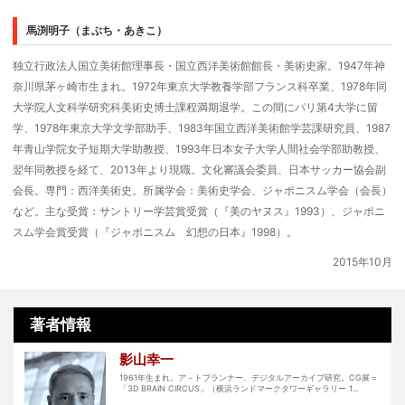
馬渕明子（まぶち・あきこ）
独立行政法人国立美術館理事長・国立西洋美術館館長・美術史家。1947年神
奈川県茅ヶ崎市生まれ。1972年東京大学教養学部フランス科卒業、1978年同
大学院人文科学研究科美術史博士課程満期退学。この間にパリ第4大学に留
学、1978年東京大学文学部助手、1983年国立西洋美術館学芸課研究員、1987
年青山学院女子短期大学助教授、1993年日本女子大学人間社会学部助教授、
翌年同教授を経て、2013年より現職。文化審議会委員、日本サッカー協会副
会長。専門：西洋美術史。所属学会：美術史学会、ジャポニスム学会（会長）
など。主な受賞：サントリー学芸賞受賞（『美のヤヌス』1993）、ジャポニ
スム学会賞受賞（『ジャポニスム 幻想の日本』1998）。
2015年10月
著者情報
影山幸一
1961年生まれ。ア－トプランナー、デジタルアーカイブ研究。CG展＝
「3D BRAIN CIRCUS」（横浜ランドマークタワーギャラリー 1...