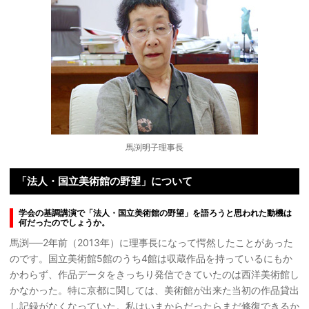
馬渕明子理事長
「法人・国立美術館の野望」について
学会の基調講演で「法人・国立美術館の野望」を語ろうと思われた動機は
何だったのでしょうか。
馬渕──2年前（2013年）に理事長になって愕然したことがあった
のです。国立美術館5館のうち4館は収蔵作品を持っているにもか
かわらず、作品データをきっちり発信できていたのは西洋美術館し
かなかった。特に京都に関しては、美術館が出来た当初の作品貸出
し記録がなくなっていた。私はいまからだったらまだ修復できるか