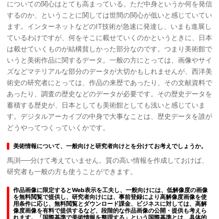
についての関心はとても高まっている。ただ中身というか何を発信
するのか、ということに関しては世間の関心が低いと感じていてい
ます。インターネットなどのIT技術が急速に発達し、いまも進展し
ているわけですが、何をそこに載せていくのかというときに、日本
は載せていくものが結構貧しかった部分なのです。つまり美術館で
いうと美術作品に関するデータ。一般の方にとっては、画像やサイ
ズなどマテリアルな部分のデータが大切かもしれませんが、西洋美
術史の研究者にとっては、作品の来歴であったり、その文献資料で
あったり、調査の歴史などのデータが必要です。その歴史データを
蓄積する歴史が、日本としても美術館としても浅いと感じていま
す。デジタルアーカイブの中身で大事なことは、歴史データを誰が
どうやってつくっていくかです。
美術情報について、一般向けと研究者向けとを分けてお考えでしょうか。
馬渕──分けて考えていません。質の高い情報を作成しておけば、
研究者も一般の方も使うことができます。
作品画像に限定するとWeb表示を工夫し、一般向けには、低解像度の画像
を無料閲覧で提供し、研究者向けには、事前登録により高解像度画像を使
用条件に応じ、無料閲覧とダウンロード課金、ビジネスに対しては、高解
像度画像を有料で提供するなど、段階的な作品画像の公開・提供も考えら
れます。「国際基準で美術情報を整理する」という国際基準とは、具体的