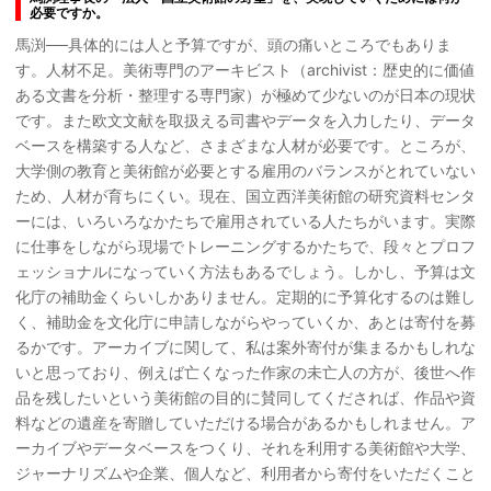
必要ですか。
馬渕──具体的には人と予算ですが、頭の痛いところでもありま
す。人材不足。美術専門のアーキビスト（archivist：歴史的に価値
ある文書を分析・整理する専門家）が極めて少ないのが日本の現状
です。また欧文文献を取扱える司書やデータを入力したり、データ
ベースを構築する人など、さまざまな人材が必要です。ところが、
大学側の教育と美術館が必要とする雇用のバランスがとれていない
ため、人材が育ちにくい。現在、国立西洋美術館の研究資料センタ
ーには、いろいろなかたちで雇用されている人たちがいます。実際
に仕事をしながら現場でトレーニングするかたちで、段々とプロフ
ェッショナルになっていく方法もあるでしょう。しかし、予算は文
化庁の補助金くらいしかありません。定期的に予算化するのは難し
く、補助金を文化庁に申請しながらやっていくか、あとは寄付を募
るかです。アーカイブに関して、私は案外寄付が集まるかもしれな
いと思っており、例えば亡くなった作家の未亡人の方が、後世へ作
品を残したいという美術館の目的に賛同してくだされば、作品や資
料などの遺産を寄贈していただける場合があるかもしれません。ア
ーカイブやデータベースをつくり、それを利用する美術館や大学、
ジャーナリズムや企業、個人など、利用者から寄付をいただくこと