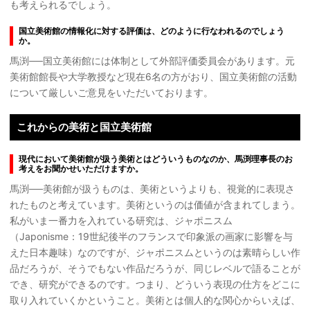
も考えられるでしょう。
国立美術館の情報化に対する評価は、どのように行なわれるのでしょう
か。
馬渕──国立美術館には体制として外部評価委員会があります。元
美術館館長や大学教授など現在6名の方がおり、国立美術館の活動
について厳しいご意見をいただいております。
これからの美術と国立美術館
現代において美術館が扱う美術とはどういうものなのか、馬渕理事長のお
考えをお聞かせいただけますか。
馬渕──美術館が扱うものは、美術というよりも、視覚的に表現さ
れたものと考えています。美術というのは価値が含まれてしまう。
私がいま一番力を入れている研究は、ジャポニスム
（Japonisme：19世紀後半のフランスで印象派の画家に影響を与
えた日本趣味）なのですが、ジャポニスムというのは素晴らしい作
品だろうが、そうでもない作品だろうが、同じレベルで語ることが
でき、研究ができるのです。つまり、どういう表現の仕方をどこに
取り入れていくかということ。美術とは個人的な関心からいえば、