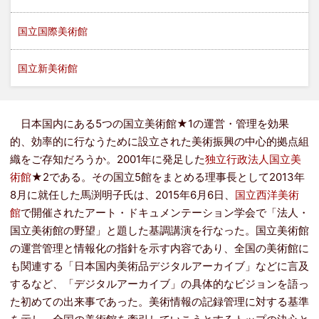
国立国際美術館
国立新美術館
日本国内にある5つの国立美術館★1の運営・管理を効果
的、効率的に行なうために設立された美術振興の中心的拠点組
織をご存知だろうか。2001年に発足した
独立行政法人国立美
術館
★2である。その国立5館をまとめる理事長として2013年
8月に就任した馬渕明子氏は、2015年6月6日、
国立西洋美術
館
で開催されたアート・ドキュメンテーション学会で「法人・
国立美術館の野望」と題した基調講演を行なった。国立美術館
の運営管理と情報化の指針を示す内容であり、全国の美術館に
も関連する「日本国内美術品デジタルアーカイブ」などに言及
するなど、「デジタルアーカイブ」の具体的なビジョンを語っ
た初めての出来事であった。美術情報の記録管理に対する基準