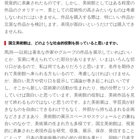
視覚的に表象されたものです。しかし、美術館としてはある程度の
作品のクオリティー、美としての芸術性の高さみたいなものは考慮
しないわけにはいきません。作品を購入する際は、特にいい作品か
立派な作品かを検討します。表現が面白いというだけでは購入でき
ませんね。
国立美術館は、どのような社会的役割を担っていると思いますか。
馬渕──以前は著名な作家やグループの作品を展示していればいい
とか、安易に考えられていた部分がありますが、いまはいろんな切
り口があるので、私は何でもありだろうと思います。名作を期待さ
れて美術館へ来られる方もいるので、考慮しなければいけません
が、面白い見方や切り口を提示して議論が巻き起こればいいです
し、そこから新しい芸術家の活動が生まれたり、他の分野とリンク
していけば面白いと思っています。美術館の役割は、美術作品を見
せて終わるものではないと思うのです。また美術展は、学芸員が好
きなものを自由にできるわけでもなく、外部から持ち込まれる企画
などさまざまあり、美術館の展示スペースやスケジュールとの兼ね
合いのなかで、美術展の生まれ方も多様です。国立美術館は、視覚
的に表象された表現作品を研究、収集、展示、保存、発信すること
によって、日本の美術振興の中心的な役割を果たし、同時に日本文