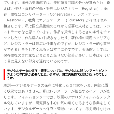
ています。海外の美術館では、美術館専門職の分化が進められ、例
えば、作品・資料の登録・管理はレジストラー（Registrar）、保
存・修復はコンサベーター（Conservator）、レストアラー
（Restorer）、教育はエデュケーター（Educator）がそれぞれを
担当します。私は国立美術館のこれから必要な人材としては、レジ
ストラーかなと思っています。作品を貸出しするときの条件をチェ
ックしたり、作品購入の手続きをしたり、著作権の問題のクリアな
ど、レジストラーは幅広い仕事なのですが、レジストラー的な事務
ができる仕事をしてくれる人は本当に必要です。美術館としては、
保存修復の専門家などまだまだ足りない部分が多い。日本はそうい
う目に見えない部分が遅れているのです。
デジタルデータの保存・管理については、デジタルに詳しいアーキビスト
のような専門家が必要だと思いますが、国立美術館では誰が担うのでしょ
うか。
馬渕──デジタルデータの保存に特化した専門家をいま、内部に置
く状況ではありません。私はレジストラーが担当するイメージがあ
ります。フィルムセンターでは、映画のアナログフィルムをデジタ
ル化していますが、研究員を中心に気の遠くなるような作業をして
います。デジタルデータの保存・管理については、考え続けなけれ