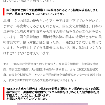
ばいけない問題だと思っています。
国立美術館と国立文化財機構
★3
が統合されるという話題が以前ありまし
たが、現在はどのようになったのでしょうか。
馬渕──2つの組織の統合というアイデアは取り下げていただいてい
ますが、再度出てくるかもしれません。国立文化財機構は、日本の
江戸時代以前の考古学資料から東洋の美術品を含めた文化財を扱っ
ています。国立美術館は、明治時代以降の日本の近現代と海外の美
術作品です。扱う対象が随分違うため、一緒にはできないと思って
います。ただ協力してできる部分はあるので、協力体制はつくらな
ければいけないと考えています。
★3──2007年に設置された独立行政法人。東京国立博物館、京都国立博物
館、奈良国立博物館、九州国立博物館の4博物館と、さらに東京文化財研究
所、奈良文化財研究所、アジア太平洋無形文化遺産研究センターの3施設を加
え、貴重な国民的財産である文化財の保存と活用を行なう。
Web上で古典から現代まで日本の美術品を通覧したい国内外の多くの閲覧
者に向けて、美術館と博物館のデジタル連携をはじめとした協力体制を是
非整えていただきたいと思います。
本日はありがとうございました。