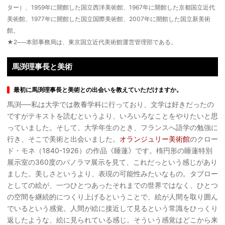
ター）、1959年に開館した国立西洋美術館、1967年に開館した京都国立近代
美術館、1977年に開館した国立国際美術館、2007年に開館した国立新美術
館。
★2──本部事務局は、東京国立近代美術館運営管理部である。
馬渕理事長と美術
最初に馬渕理事長と美術との出会いを教えていただけますか。
馬渕──私は大学では教養学科に行っており、文学は好きだったの
ですがテキストを読むというより、いろいろなことをやりたいと思
っていました。そして、大学年生のとき、フランスへ語学の勉強に
行き、そこで美術と出会いました。
オランジュリー美術館
のクロー
ド・モネ（1840-1926）の作品《睡蓮》です。楕円形の睡蓮特別
展示室の360度のパノラマ展示を見て、これだっという感じがあり
ました。美しさというより、表現の可能性みたいなもの。タブロー
としての絵が、一つひとつあったそれまでの世界ではなく、ひとつ
の空間を継続的につくり上げるということで、絵が人間を取り囲ん
でいるという感覚。人間が絵に接近して見るという常識をひっくり
返したような、絵に見られている感じ。そういう感覚はどこから来