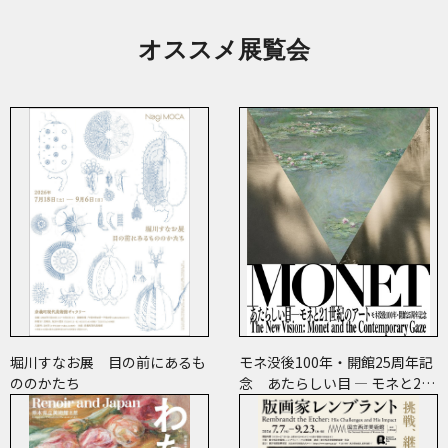
オススメ展覧会
堀川すなお展 目の前にあるも
モネ没後100年・開館25周年記
ののかたち
念 あたらしい目 ― モネと21
世紀のアート