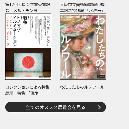
第12回ヒロシマ賞受賞記
大阪市立美術館開館90周
念 メル・チン展
年記念特別展 「水滸伝」
コレクションによる特集
わたしたちのルノワール
展示 特集Ⅰ「戦争」 特
集Ⅱ「ヒノマル・イルミ
ネーション」
全てのオススメ展覧会を見る