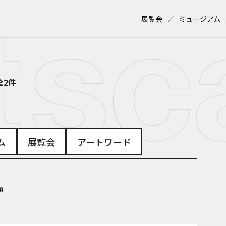
展覧会
ミュージアム
全2件
ム
展覧会
アートワード
順