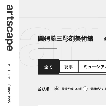
圓鍔勝三彫刻美術館
アートスケープ since 1995
記事
ミュージア
全て
並び順
登録が新しい順
登録が古い