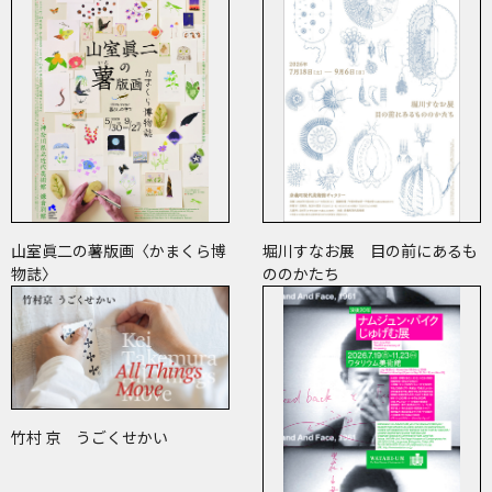
山室眞二の薯版画〈かまくら博
堀川すなお展 目の前にあるも
物誌〉
ののかたち
竹村 京 うごくせかい