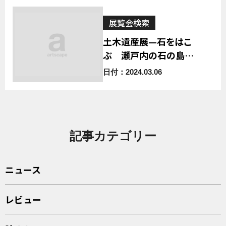
展覧会検索
土木遺産展—石をはこ
ぶ 瀬戸内の石の島か
ら大阪へ—
日付：2024.03.06
記事カテゴリー
ニュース
レビュー