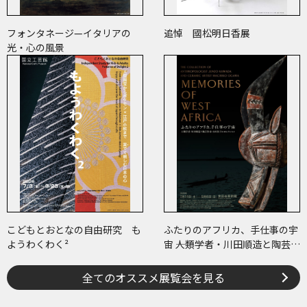
フォンタネージ—イタリアの
追悼 國松明日香展
光・心の風景
こどもとおとなの自由研究 も
ふたりのアフリカ、手仕事の宇
ようわくわく²
宙 ――人類学者・川田順造と陶芸作
家・小川待子のコレクション
全てのオススメ展覧会を見る