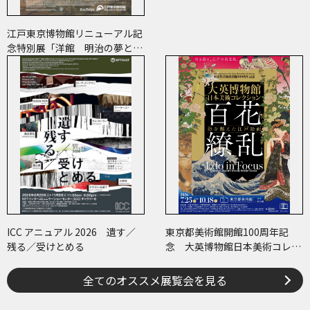
江戸東京博物館リニューアル記
念特別展「洋館 明治の夢と挑
戦」
ICC アニュアル 2026 遺す／
東京都美術館開館100周年記
残る／受けとめる
念 大英博物館日本美術コレク
ション 百花繚乱～海を越えた
江戸絵画
全てのオススメ展覧会を見る