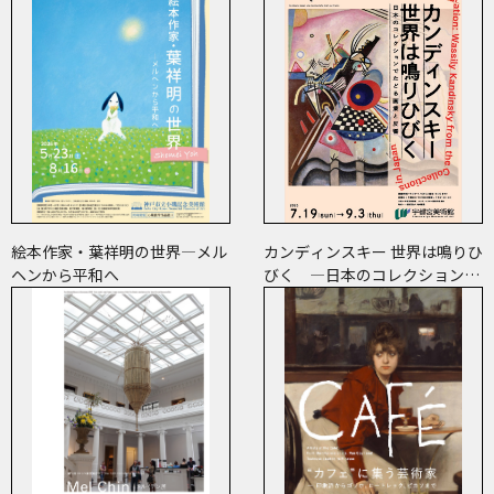
絵本作家・葉祥明の世界―メル
カンディンスキー 世界は鳴りひ
ヘンから平和へ
びく ―日本のコレクションで
たどる画業と反響―