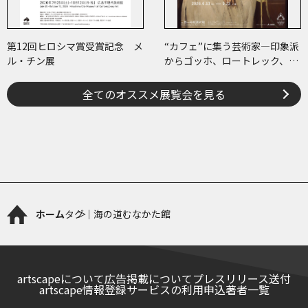
第12回ヒロシマ賞受賞記念 メ
“カフェ”に集う芸術家―印象派
ル・チン展
からゴッホ、ロートレック、ピ
カソまで
全てのオススメ展覧会を見る
ホーム
タグ｜海の道むなかた館
artscapeについて
広告掲載について
プレスリリース送付
artscape情報登録サービスの利用申込
著者一覧