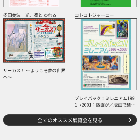
多田美波―光、凛と ゆれる
コトコトジャーニー
サーカス！ ～ようこそ夢の世界
へ～
プレイバック！ミレニアム199
1→2001：版画が／版画で越え
た境界
全てのオススメ展覧会を見る