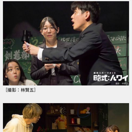
［撮影：林賢五］