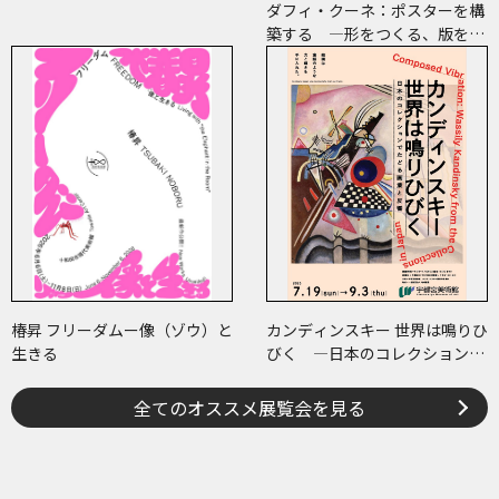
ダフィ・クーネ：ポスターを構
築する ―形をつくる、版をつ
くる、表現をつくる―
椿昇 フリーダムー像（ゾウ）と
カンディンスキー 世界は鳴りひ
生きる
びく ―日本のコレクションで
たどる画業と反響―
全てのオススメ展覧会を見る