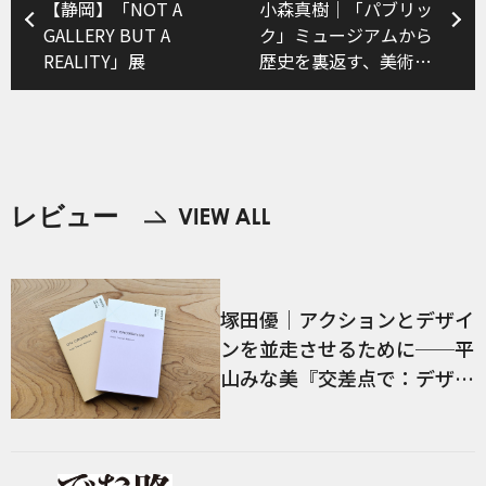
【静岡】「NOT A
小森真樹｜「パブリッ
GALLERY BUT A
ク」ミュージアムから
REALITY」展
歴史を裏返す、美術品
をポチって戦争の記憶
に参加する──藤井光
〈日本の戦争画〉展に
みる「再演」と「販
売」
レビュー
塚田優｜アクションとデザイ
ンを並走させるために──平
山みな美『交差点で：デザイ
ン、言語、経験』／前編