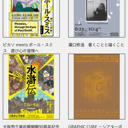
ピカソ meets ポール・スミ
瀧口修造 書くことと描くこと
ス 遊び心の冒険へ
大阪市立美術館開館90周年記念
GRAPHIC CUBE －シアターポ