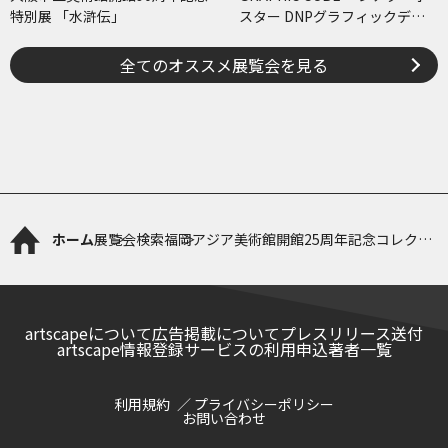
特別展 「水滸伝」
スター DNPグラフィックデザ
イン・アーカイブより
全てのオススメ展覧会を見る
ホーム
展覧会検索
福岡アジア美術館開館25周年記念コレクシ
ョン展 アジアン・ポップ
artscapeについて
広告掲載について
プレスリリース送付
artscape情報登録サービスの利用申込
著者一覧
利用規約
プライバシーポリシー
お問い合わせ