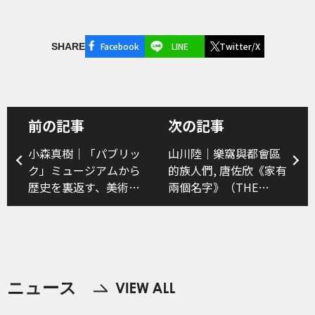
Facebook
LINE
Twitter/X
SHARE
前の記事
次の記事
小森真樹｜「パブリッ
山川陸｜樂窩與都會區
ク」ミュージアムから
的族人們, 唐佐欣《家有
歴史を裏返す、美術品
兩個名字》（THE
をポチって戦争の記憶
WORLD Association
に参加する──藤井光
and urban indigenous
〈日本の戦争画〉展に
peoples, Tso-Hsin
みる「再演」と「販
Tang《Luma’》／台北
売」
當代藝術館「貧窮人的
ニュース
台北：轉運站」より）