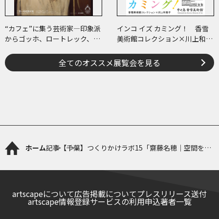
“カフェ”に集う芸術家―印象派
インコ イズ カミング！ 香雪
からゴッホ、ロートレック、ピ
美術館コレクション×川上和歌
カソまで
子 ～ピコ＆ピータといっしょ
に古美術鑑賞～
全てのオススメ展覧会を見る
ホーム
記事
【千葉】つくりかけラボ15「齋藤名穂｜空間をあ
む 手ざわりハンティング」
artscapeについて
広告掲載について
プレスリリース送付
artscape情報登録サービスの利用申込
著者一覧