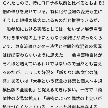
られたもので、特にコロナ禍以前と比べるとおよそ3
倍の伸びを見せている。有料化や会場の変更も主に
そうした規模の拡大によるものだと推察できるが、
一般参加における実感としては、せいぜい展示場間
の行き来や階の上下にともなう煩雑さが減ったくら
いで、東京流通センター時代と空間的な混雑の状況
はほぼ変わらないように思えた——会場面積自体が
それほど増えているわけではないので当然とも言え
るのだが。こうした好況を「新たな出版文化の隆
盛」あるいは「大手という概念の終焉と個人〜中規
模出版の全面化」と捉える向きは多い。一方で「商
業性の安易な拡大」「過密によって偶然の出会いが
起きづらくなっている」といった批判も存在する。