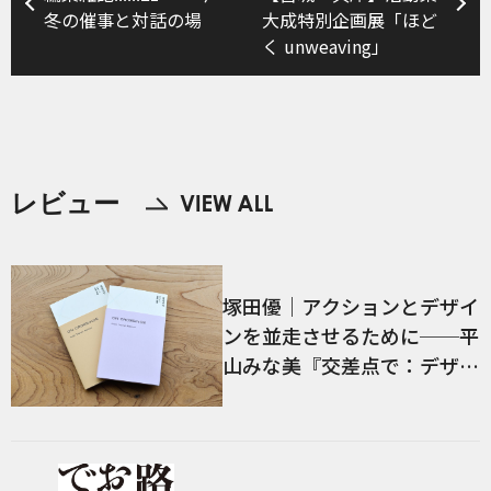
冬の催事と対話の場
大成特別企画展「ほど
く unweaving」
レビュー
塚田優｜アクションとデザイ
ンを並走させるために──平
山みな美『交差点で：デザイ
ン、言語、経験』／前編