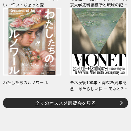
い・怖い・ちょっと変
京大学史料編纂所と琉球の記
録・絵図―
わたしたちのルノワール
モネ没後100年・開館25周年記
念 あたらしい目 ― モネと21
世紀のアート
全てのオススメ展覧会を見る