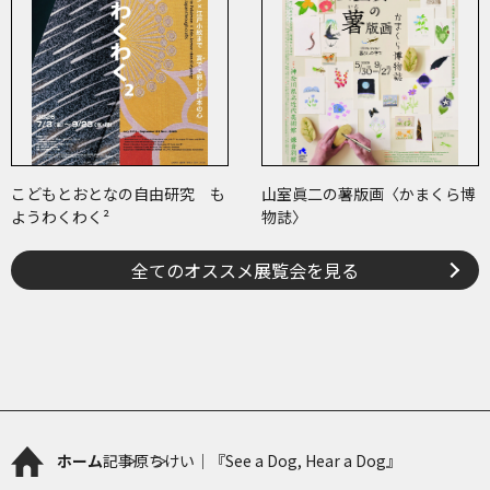
こどもとおとなの自由研究 も
山室眞二の薯版画〈かまくら博
ようわくわく²
物誌〉
全てのオススメ展覧会を見る
ホーム
記事
原ちけい｜『See a Dog, Hear a Dog』