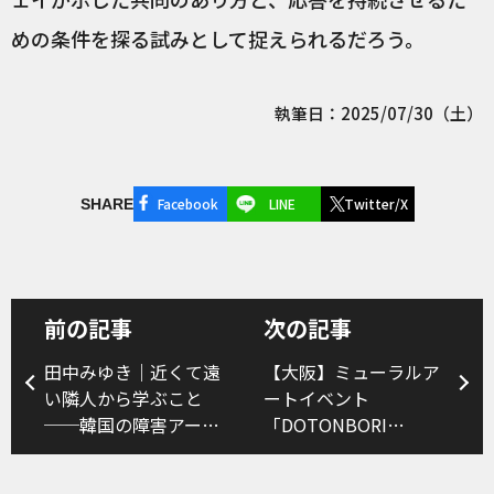
めの条件を探る試みとして捉えられるだろう。
執筆日：2025/07/30（土）
Facebook
LINE
Twitter/X
SHARE
前の記事
次の記事
田中みゆき｜近くて遠
【大阪】ミューラルア
い隣人から学ぶこと
ートイベント
──韓国の障害アート
「DOTONBORI
とアクセシビリティ
STREET JAM（道頓堀
ストリートジャム）」