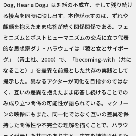
Dog, Hear a Dog』は対話の不成立、そして残り続け
る接点を同時に映し出す。本作が示すのは、ずれや
齟齬を抱えたまま応答が続く関係関係である。フェ
ミニズムとポストヒューマニズムの交点に立つ代表
的な思想家ダナ・ハラウェイは『猿と女とサイボー
グ』（青土社、2000）で、「becoming-with（共に
なること）」を差異を前提とした共存の実践として
提示した。異なるアクターが同化を目指すのではな
く、互いの差異を抱えたまま応答し続けることでの
み成り立つ関係の可能性が語られている。マクリー
ンの映像にもまた、同一化ではなく互いの差異を保
持した関係性や不完全な理解を描くことで、ハラウ
ェイが示した共同のあり方と、応答を持続させるた