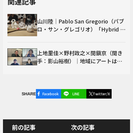
関連記事
山川陸｜Pablo San Gregorio（パブ
ロ・サン・グレゴリオ）「Hybrid W
orlding（ハイブリッド・ワールディ
ング）」
上地里佳×野村政之×閔鎭京（聞き
手：影山裕樹）｜地域にアートは必
要か？（1）──津々浦々に広がる
「地域アーツカウンシル」をめぐっ
て［前編］
Facebook
LINE
Twitter/X
SHARE
前の記事
次の記事