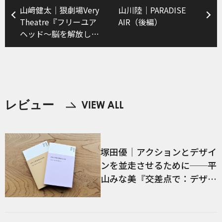
山﨑健太｜狠劇場Very
山川陸｜PARADISE
Theatre『フリーユア
AIR（後編）
ヘッド〜脳を解放しよ
う』
レビュー
塚田優｜アクションとデザイ
ンを並走させるために──平
山みな美『交差点で：デザイ
ン、言語、経験』／前編