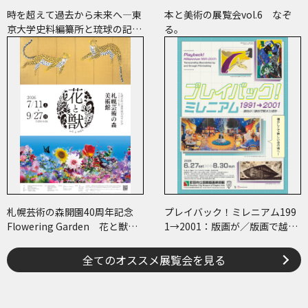
時を超えて過去から未来へ―東
本と美術の展覧会vol.6 なぞ
京大学史料編纂所と琉球の記
る。
録・絵図―
札幌芸術の森開園40周年記念
プレイバック！ミレニアム199
Flowering Garden 花と獣
1→2001：版画が／版画で越え
いろとかたち
た境界
全てのオススメ展覧会を見る