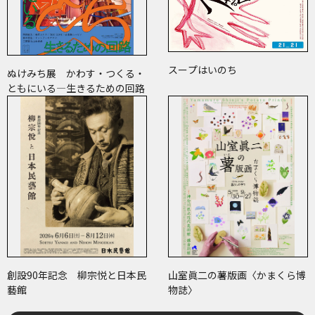
スープはいのち
ぬけみち展 かわす・つくる・
ともにいる―生きるための回路
創設90年記念 柳宗悦と日本民
山室眞二の薯版画〈かまくら博
藝館
物誌〉