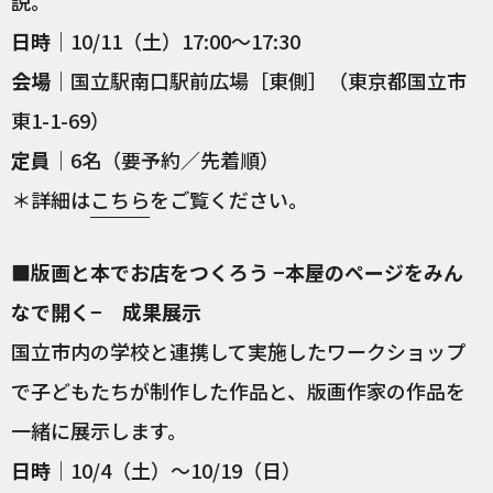
説。
日時
｜10/11（土）17:00〜17:30
会場
｜国立駅南口駅前広場［東側］（東京都国立市
東1-1-69）
定員
｜6名（要予約／先着順）
＊詳細は
こちら
をご覧ください。
■版画と本でお店をつくろう −本屋のページをみん
なで開く− 成果展示
国立市内の学校と連携して実施したワークショップ
で子どもたちが制作した作品と、版画作家の作品を
一緒に展示します。
日時
｜10/4（土）〜10/19（日）