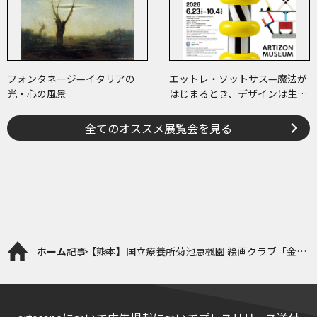
フォンタネージ—イタリアの
エットレ・ソットサス—魔法が
光・心の風景
はじまるとき、デザインは生ま
れる
全てのオススメ展覧会を見る
ホーム
記事
【熊本】国立療養所菊池恵楓園 絵画クラブ「金陽
会」作品展「花」があった