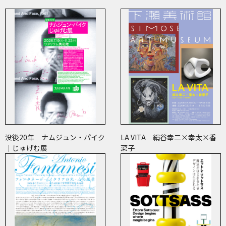
没後20年 ナムジュン・パイク
LA VITA 絹谷幸二×幸太×香
｜じゅげむ展
菜子