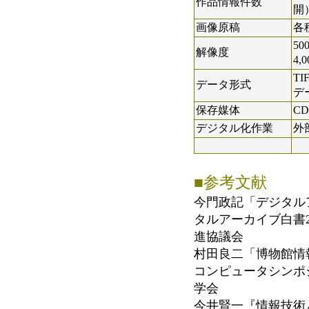
作品情報件数
開
画像原稿
各
500
解像度
4,
T
データ形式
デ
保存媒体
CD
デジタル化作業
外
■参考文献
今門政記「デジタル
タルアーカイブ白書2003
進協議会
村田良二「博物館情報
コンピュータシンポジウム
学会
今井賢一『情報技術と経済