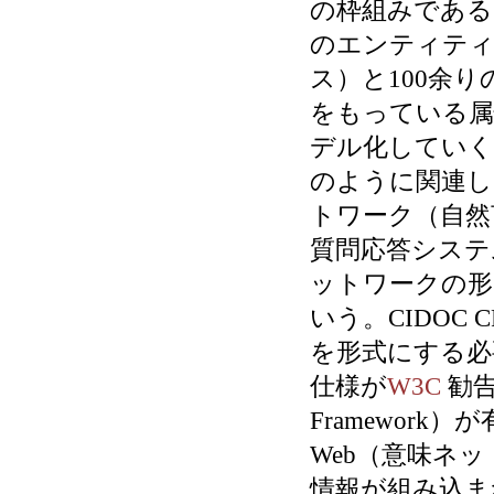
の枠組みである。CI
のエンティティ
ス）と100余
をもっている属
デル化していく
のように関連し
トワーク（自然
質問応答システ
ットワークの形
いう。CIDOC
を形式にする必要が
仕様が
W3C
勧告に
Framework）
Web（意味ネ
情報が組み込ま