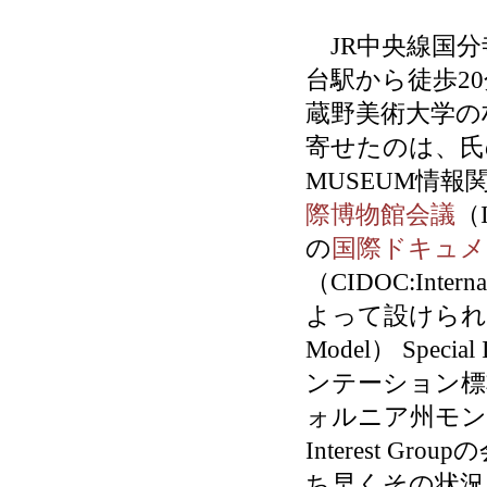
JR中央線国分
台駅から徒歩2
蔵野美術大学の
寄せたのは、氏
MUSEUM情
際博物館会議
（I
の
国際ドキュメ
（CIDOC:Internat
よって設けられたCID
Model） Spec
ンテーション標
ォルニア州モントレ
Interest 
ち早くその状況