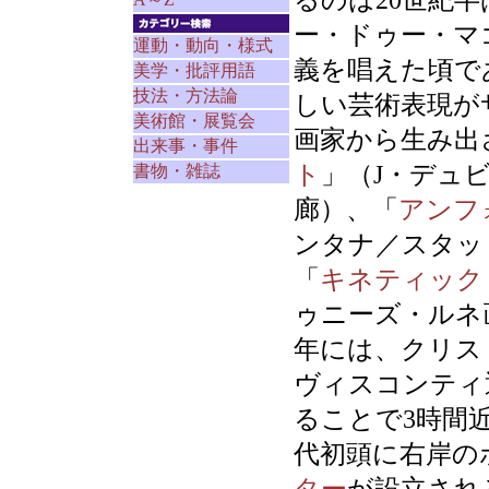
るのは20世紀
ー・ドゥー・マ
運動・動向・様式
義を唱えた頃で
美学・批評用語
技法・方法論
しい芸術表現が
美術館・展覧会
画家から生み出
出来事・事件
ト
」（J・デュ
書物・雑誌
廊）、「
アンフ
ンタナ／スタッ
「
キネティック
ゥニーズ・ルネ
年には、クリス
ヴィスコンティ
ることで3時間
代初頭に右岸の