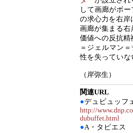
ター
が設立され
して画廊がボー
の求心力を右岸
画廊が集まる右
価値への反抗精
＝ジェルマン＝
性を失っていな
（岸弥生）
関連URL
●
デュビュッ
http://www.dnp.c
dubuffet.html
●
A・タピエ