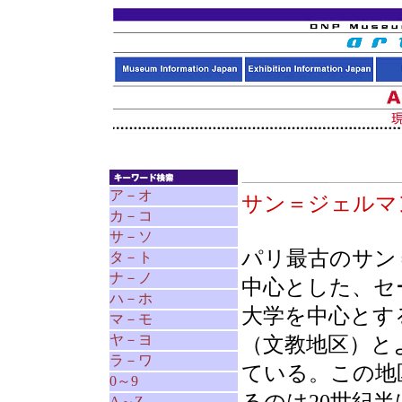
ア－オ
サン＝ジェル
カ－コ
サ－ソ
パリ最古のサン
タ－ト
ナ－ノ
中心とした、セ
ハ－ホ
大学を中心とす
マ－モ
ヤ－ヨ
（文教地区）と
ラ－ワ
ている。この地
0～9
A～Z