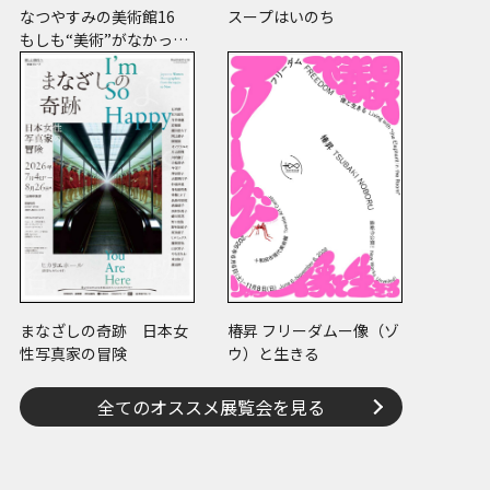
なつやすみの美術館16
スープはいのち
もしも“美術”がなかった
ら
まなざしの奇跡 日本女
椿昇 フリーダムー像（ゾ
性写真家の冒険
ウ）と生きる
全てのオススメ展覧会を見る