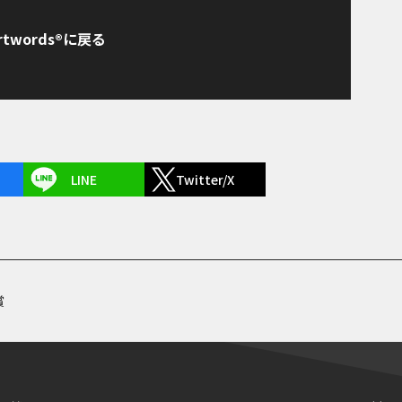
rtwords®に戻る
LINE
Twitter/X
賞