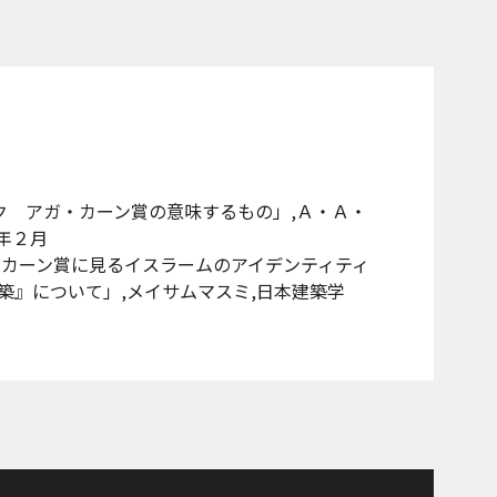
ク アガ・カーン賞の意味するもの」,Ａ・Ａ・
8年２月
「アガカーン賞に見るイスラームのアイデンティティ
築』について」,メイサムマスミ,日本建築学