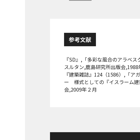
参考文献
『SD』,「多彩な風合のアラベス
スルタン,鹿島研究所出版会,198
『建築雑誌』124（1586）,
ー 様式としての『イスラーム建
会,2009年２月