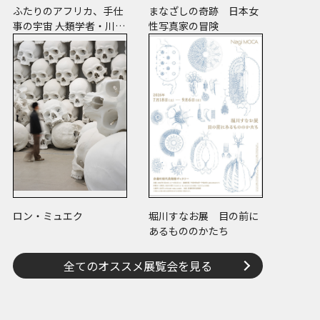
ふたりのアフリカ、手仕
まなざしの奇跡 日本女
事の宇宙 ――人類学者・川田
性写真家の冒険
順造と陶芸作家・小川待
子のコレクション
ロン・ミュエク
堀川すなお展 目の前に
あるもののかたち
全てのオススメ展覧会を見る