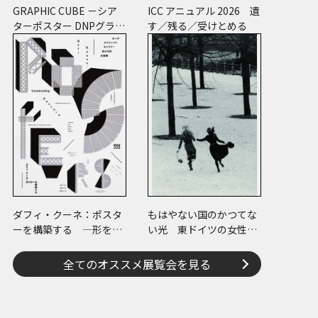
GRAPHIC CUBE －シア
ICC アニュアル 2026 遺
ターポスター DNPグラフ
す／残る／受けとめる
ィックデザイン・アーカ
イブより
ダフィ・クーネ：ポスタ
もはやない国のかつてな
ーを構築する ―形をつ
い光 東ドイツの女性写
くる、版をつくる、表現
真家たち
をつくる―
全てのオススメ展覧会を見る