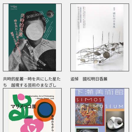
共時的星叢―時を共にした星た
追悼 國松明日香展
ち 越境する芸術のまなざし