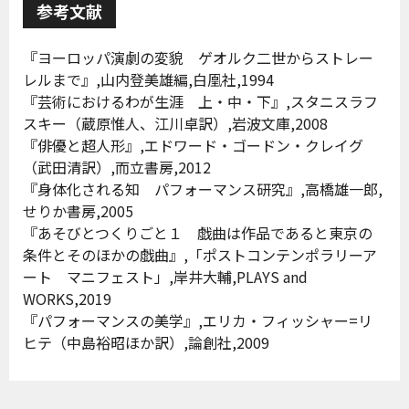
参考文献
『ヨーロッパ演劇の変貌 ゲオルク二世からストレー
レルまで』,山内登美雄編,白凰社,1994
『芸術におけるわが生涯 上・中・下』,スタニスラフ
スキー（蔵原惟人、江川卓訳）,岩波文庫,2008
『俳優と超人形』,エドワード・ゴードン・クレイグ
（武田清訳）,而立書房,2012
『身体化される知 パフォーマンス研究』,高橋雄一郎,
せりか書房,2005
『あそびとつくりごと１ 戯曲は作品であると東京の
条件とそのほかの戯曲』,「ポストコンテンポラリーア
ート マニフェスト」,岸井大輔,PLAYS and
WORKS,2019
『パフォーマンスの美学』,エリカ・フィッシャー=リ
ヒテ（中島裕昭ほか訳）,論創社,2009