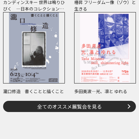
カンディンスキー 世界は鳴りひ
椿昇 フリーダムー像（ゾウ）と
びく ―日本のコレクションで
生きる
たどる画業と反響―
瀧口修造 書くことと描くこと
多田美波―光、凛と ゆれる
全てのオススメ展覧会を見る