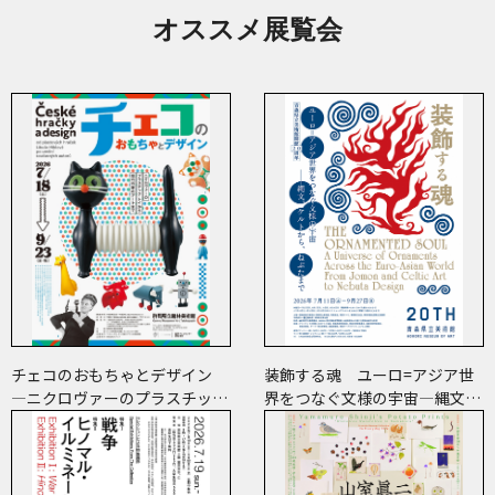
オススメ展覧会
チェコのおもちゃとデザイン
装飾する魂 ユーロ=アジア世
―ニクロヴァーのプラスチッ
界をつなぐ文様の宇宙―縄文、
ク・トイから現代作家のアート
ケルトから、ねぶたまで
まで―