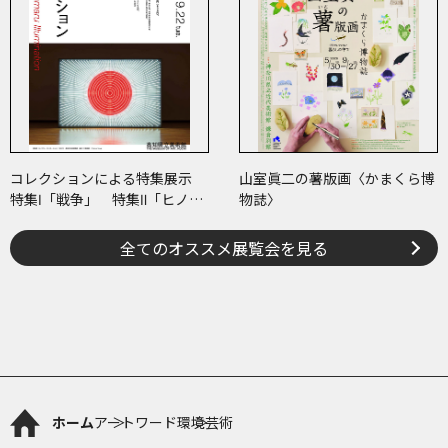
コレクションによる特集展示
山室眞二の薯版画〈かまくら博
特集Ⅰ「戦争」 特集Ⅱ「ヒノマ
物誌〉
ル・イルミネーション」
全てのオススメ展覧会を見る
ホーム
アートワード
環境芸術