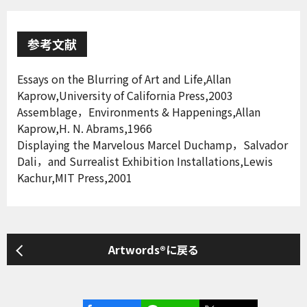
参考文献
Essays on the Blurring of Art and Life,Allan
Kaprow,University of California Press,2003
Assemblage，Environments & Happenings,Allan
Kaprow,H. N. Abrams,1966
Displaying the Marvelous Marcel Duchamp，Salvador
Dali，and Surrealist Exhibition Installations,Lewis
Kachur,MIT Press,2001
Artwords®に戻る