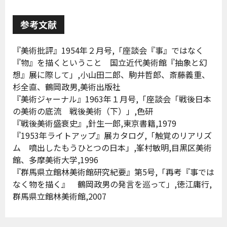
参考文献
『美術批評』1954年２月号,「座談会『事』ではなく
『物』を描くということ 国立近代美術館『抽象と幻
想』展に際して」,小山田二郎、駒井哲郎、斎藤義重、
杉全直、鶴岡政男,美術出版社
『美術ジャーナル』1963年１月号,「座談会「戦後日本
の美術の底流 戦後美術（下）」,色研
『戦後美術盛衰史』,針生一郎,東京書籍,1979
『1953年ライトアップ』展カタログ,「触覚のリアリズ
ム 噴出したもうひとつの日本」,峯村敏明,目黒区美術
館、多摩美術大学,1996
『群馬県立館林美術館研究紀要』第5号,「再考『事では
なく物を描く』 鶴岡政男の発言を巡って」,徳江庸行,
群馬県立館林美術館,2007