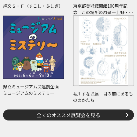
縄文Ｓ・Ｆ（すこし・ふしぎ）
東京都美術館開館100周年記
念 この場所の風景―上野・大
牟田・ブエノスアイレス
県立ミュージアムズ連携企画
ミュージアムのミステリー
堀川すなお展 目の前にあるも
ののかたち
全てのオススメ展覧会を見る