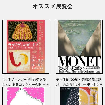
オススメ展覧会
ラブ! ヴァンガード!! 前衛を愛
モネ没後100年・開館25周年記
した、あるコレクターの眼 ―草
念 あたらしい目 ― モネと21
間彌生、ヘイター and more
世紀のアート