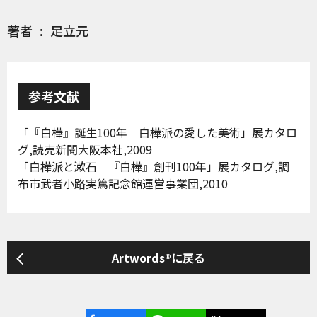
著者
足立元
参考文献
「『白樺』誕生100年 白樺派の愛した美術」展カタロ
グ,読売新聞大阪本社,2009
「白樺派と漱石 『白樺』創刊100年」展カタログ,調
布市武者小路実篤記念館運営事業団,2010
Artwords®に戻る