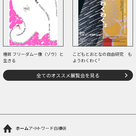
椿昇 フリーダムー像（ゾウ）と
こどもとおとなの自由研究 も
生きる
ようわくわく²
全てのオススメ展覧会を見る
ホーム
アートワード
白樺派