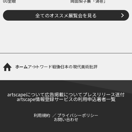
00里眼
岡由梨子展「渦巻」
全てのオススメ展覧会を見る
ホーム
アートワード
戦後日本の現代美術批評
artscapeについて
広告掲載について
プレスリリース送付
artscape情報登録サービスの利用申込
著者一覧
利用規約
プライバシーポリシー
お問い合わせ