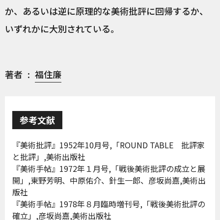
か、あるいは逆に原理的な美術批評に回帰するか、
いずれかに大別されている。
著者
福住廉
参考文献
『美術批評』1952年10月号,「ROUND TABLE 批評家
と批評」,美術出版社
『美術手帖』1972年１月号,「戦後美術批評の成立と展
開」,東野芳明、中原佑介、針生一郎、彦坂尚嘉,美術出
版社
『美術手帖』1978年８月臨時増刊号,「戦後美術批評の
確立」,彦坂尚嘉,美術出版社