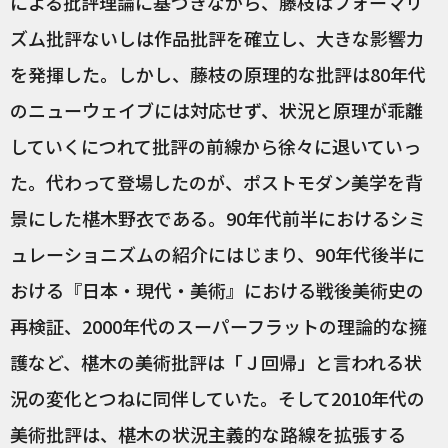
による批評理論に基づきながら、藤枝はフォーマリ
ズム批評ないしは作品批評を確立し、大きな影響力
を発揮した。しかし、藤枝の原理的な批評は80年代
のニューウェイブには対応せず、状況と原理が乖離
していくにつれて批評の前線から徐々に退いていっ
た。代わって登場したのが、ポストモダン美学を背
景にした椹木野衣である。90年代前半におけるシミ
ュレーショニズムの紹介にはじまり、90年代後半に
おける『日本・現代・美術』における戦後美術史の
再検証、2000年代のスーパーフラットの理論的な擁
護など、椹木の美術批評は「Ｊ回帰」と言われる状
況の変化とつねに同伴していた。そして2010年代の
美術批評は、椹木の状況主義的な路線を拡張する