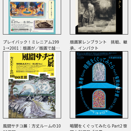
プレイバック！ミレニアム199
版画家レンブラント 挑戦、継
1→2001：版画が／版画で越え
承、インパクト
た境界
風間サチコ展：方丈ルームの10
暗闇をくぐってみたら Part2 笹