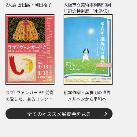
2人展 会田誠・岡田裕子
大阪市立美術館開館90周
年記念特別展 「水滸伝」
ラブ! ヴァンガード!! 前衛
絵本作家・葉祥明の世界
を愛した、あるコレクタ
―メルヘンから平和へ
ーの眼 ―草間彌生、ヘイ
ター and more
全てのオススメ展覧会を見る