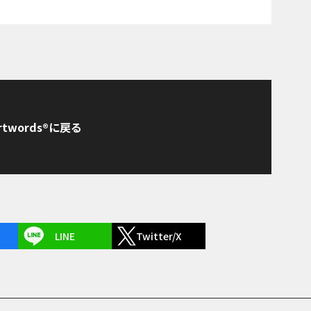
rtwords®に戻る
LINE
Twitter/X