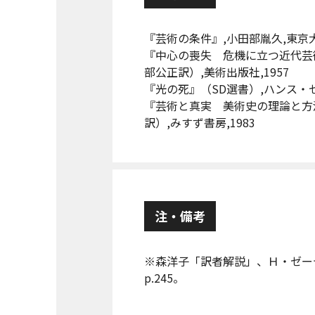
『芸術の条件』,小田部胤久,東京大
『中心の喪失 危機に立つ近代芸
部公正訳）,美術出版社,1957
『光の死』（SD選書）,ハンス・ゼ
『芸術と真実 美術史の理論と方
訳）,みすず書房,1983
注・備考
※森洋子「訳者解説」、Ｈ・ゼー
p.245。