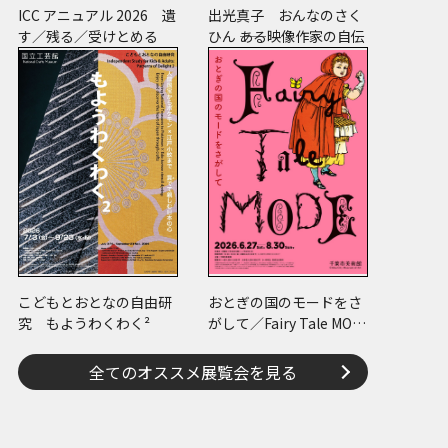
ICC アニュアル 2026 遺
出光真子 おんなのさく
す／残る／受けとめる
ひん ――ある映像作家の自伝
こどもとおとなの自由研
おとぎの国のモードをさ
究 もようわくわく²
がして／Fairy Tale MOD
E
全てのオススメ展覧会を見る