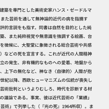
建築を専門とした美術史家ハンス・ゼードルマ
り、また芸術を通して無神論的近代の病を指摘す
評的言説をも指す。同書は自然を目的とした純
築、また純粋視覚や無意識を強調する絵画、台
を徴候に、大聖堂に象徴される総合芸術や共感
）などの死を宣言する。これが近代の人間精神
立の発生、非有機的なものへの愛着、地盤から
、上下の無化など、神なき〈自律的〉人間が抱
9世紀以降、西欧ヒューマニズムの伝統が喪失し
芸術批判というよりむしろ、時代を診断する材
の議論である。事実、彼は近代芸術の「業績」
芸術」で列挙した（『光の死』1964所収）。ま