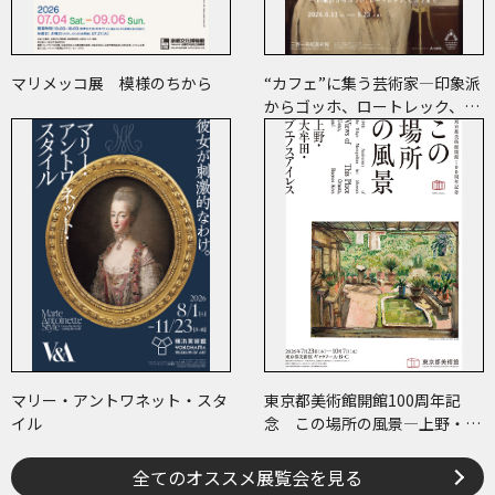
マリメッコ展 模様のちから
“カフェ”に集う芸術家―印象派
からゴッホ、ロートレック、ピ
カソまで
マリー・アントワネット・スタ
東京都美術館開館100周年記
イル
念 この場所の風景―上野・大
牟田・ブエノスアイレス
全てのオススメ展覧会を見る