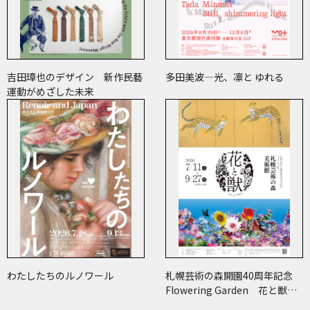
吉田璋也のデザイン 新作民藝
多田美波―光、凛と ゆれる
運動がめざした未来
わたしたちのルノワール
札幌芸術の森開園40周年記念
Flowering Garden 花と獣
いろとかたち