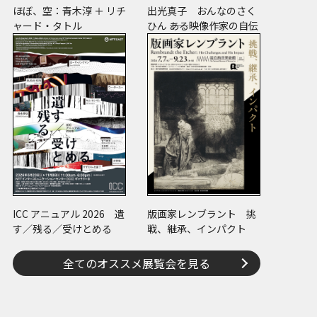
ほぼ、空：青木淳 ＋ リチ
出光真子 おんなのさく
ャード・タトル
ひん ――ある映像作家の自伝
ICC アニュアル 2026 遺
版画家レンブラント 挑
す／残る／受けとめる
戦、継承、インパクト
全てのオススメ展覧会を見る