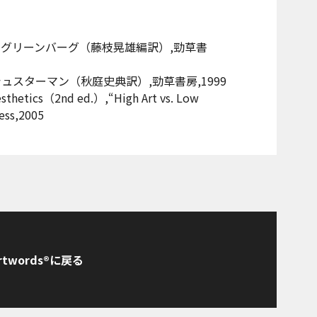
・グリーンバーグ（藤枝晃雄編訳）,勁草書
ュスターマン（秋庭史典訳）,勁草書房,1999
sthetics（2nd ed.）,“High Art vs. Low
ress,2005
rtwords®に戻る