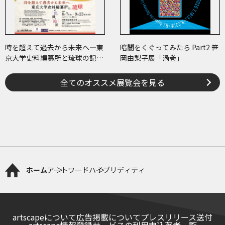
時を超えて過去から未来へ―東
暗闇をくぐってみたら Part2 笹
京大学史料編纂所と琉球の記
岡由梨子展「渦巻」
録・絵図―
全てのオススメ展覧会を見る
ホーム
アートワード
ハイブリディティ
artscapeについて
広告掲載について
プレスリリース送付