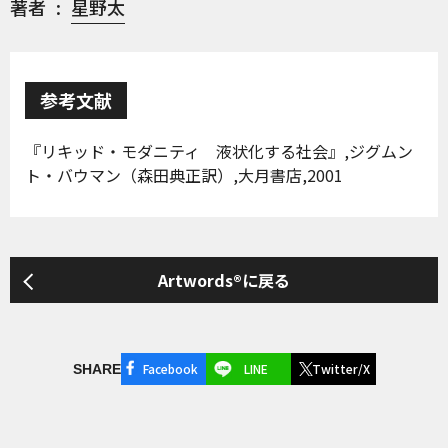
著者
星野太
参考文献
『リキッド・モダニティ 液状化する社会』,ジグムン
ト・バウマン（森田典正訳）,大月書店,2001
Artwords®に戻る
Facebook
LINE
Twitter/X
SHARE