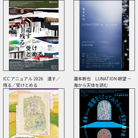
ICC アニュアル 2026 遺す／
瀧本幹也 LUNATION 朔望 －
残る／受けとめる
海から天体を読む