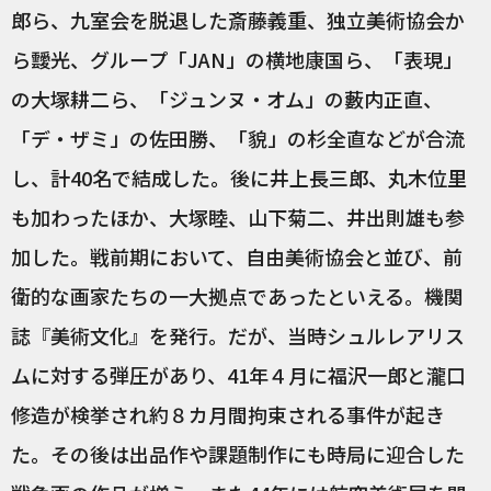
郎ら、九室会を脱退した斎藤義重、独立美術協会か
ら靉光、グループ「JAN」の横地康国ら、「表現」
の大塚耕二ら、「ジュンヌ・オム」の藪内正直、
「デ・ザミ」の佐田勝、「貌」の杉全直などが合流
し、計40名で結成した。後に井上長三郎、丸木位里
も加わったほか、大塚睦、山下菊二、井出則雄も参
加した。戦前期において、自由美術協会と並び、前
衛的な画家たちの一大拠点であったといえる。機関
誌『美術文化』を発行。だが、当時シュルレアリス
ムに対する弾圧があり、41年４月に福沢一郎と瀧口
修造が検挙され約８カ月間拘束される事件が起き
た。その後は出品作や課題制作にも時局に迎合した