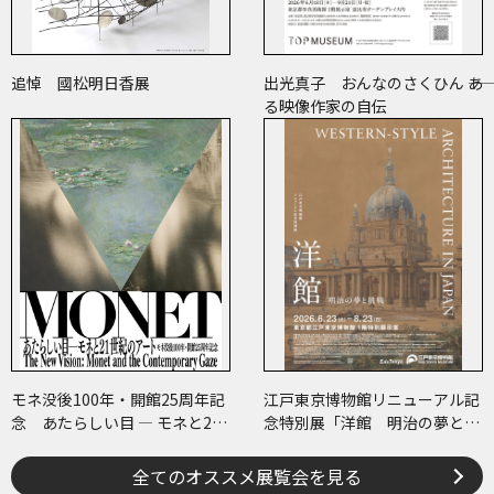
追悼 國松明日香展
出光真子 おんなのさくひん ――あ
る映像作家の自伝
モネ没後100年・開館25周年記
江戸東京博物館リニューアル記
念 あたらしい目 ― モネと21
念特別展「洋館 明治の夢と挑
世紀のアート
戦」
全てのオススメ展覧会を見る