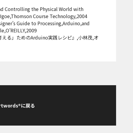
d Controlling the Physical World with
 Igoe,Thomson Course Technology,2004
signer’s Guide to Processing,Arduino,and
e,O’REILLY,2009
がら考える」ためのArduino実践レシピ』,小林茂,オ
rtwords®に戻る