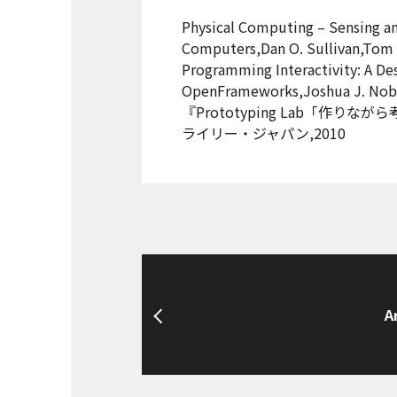
Physical Computing – Sensing an
Computers,Dan O. Sullivan,Tom
Programming Interactivity: A De
OpenFrameworks,Joshua J. Nobl
『Prototyping Lab「作りな
ライリー・ジャパン,2010
A