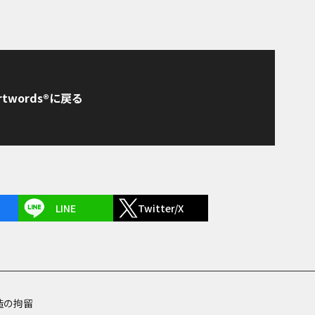
rtwords®に戻る
LINE
Twitter/X
造の拘留