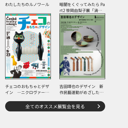
わたしたちのルノワール
暗闇をくぐってみたら Pa
rt2 笹岡由梨子展「渦
巻」
チェコのおもちゃとデザ
吉田璋也のデザイン 新
イン ―ニクロヴァーの
作民藝運動がめざした未
プラスチック・トイから
来
現代作家のアートまで―
全てのオススメ展覧会を見る