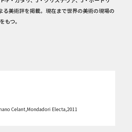
、P-F・ガタリ、J・クリステヴァ、J・ボードリ
よる美術評を掲載。現在まで世界の美術の現場の
をもつ。
rmano Celant,Mondadori Electa,2011