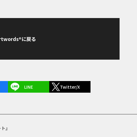
rtwords®に戻る
LINE
Twitter/X
ート』