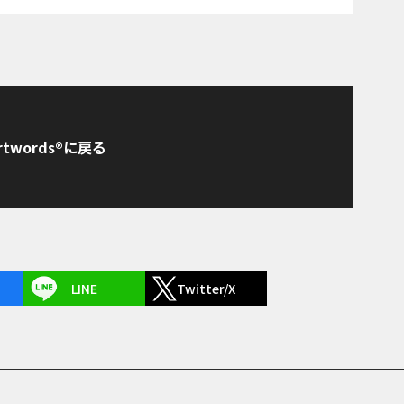
rtwords®に戻る
LINE
Twitter/X