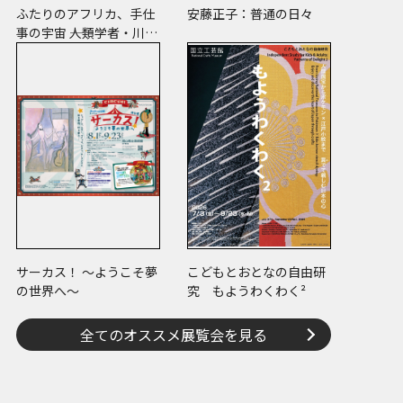
ふたりのアフリカ、手仕
安藤正子：普通の日々
事の宇宙 ――人類学者・川田
順造と陶芸作家・小川待
子のコレクション
サーカス！ ～ようこそ夢
こどもとおとなの自由研
の世界へ～
究 もようわくわく²
全てのオススメ展覧会を見る