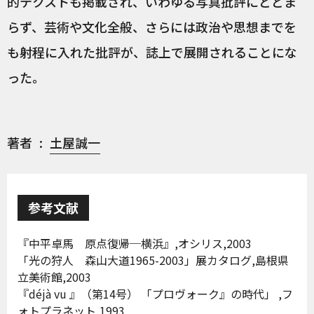
的テクストも掲載され、いわゆる写真批評にとどま
らず、芸術や文化全般、さらには政治や思想までを
も射程に入れた批評が、誌上で展開されることにな
った。
著者
土屋誠一
参考文献
『中平卓馬 原点復帰─横浜』,オシリス,2003
「光の狩人 森山大道1965-2003」展カタログ,島根県
立美術館,2003
『déjà vu 』（第14号） 「プロヴォーク』の時代」 ,フ
ォトプラネット,1993