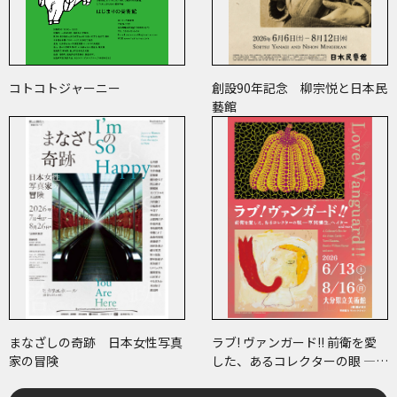
コトコトジャーニー
創設90年記念 柳宗悦と日本民
藝館
まなざしの奇跡 日本女性写真
ラブ! ヴァンガード!! 前衛を愛
家の冒険
した、あるコレクターの眼 ―草
間彌生、ヘイター and more