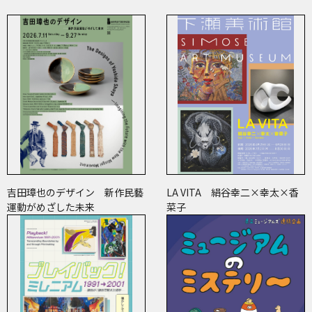
吉田璋也のデザイン 新作民藝
LA VITA 絹谷幸二×幸太×香
運動がめざした未来
菜子