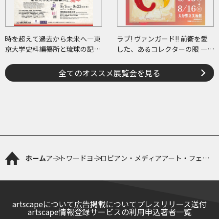
時を超えて過去から未来へ―東
ラブ! ヴァンガード!! 前衛を愛
京大学史料編纂所と琉球の記
した、あるコレクターの眼 ―草
録・絵図―
間彌生、ヘイター and more
全てのオススメ展覧会を見る
ホーム
アートワード
ヨーロピアン・メディアアート・フェス
ティバル（EMAF）
artscapeについて
広告掲載について
プレスリリース送付
artscape情報登録サービスの利用申込
著者一覧