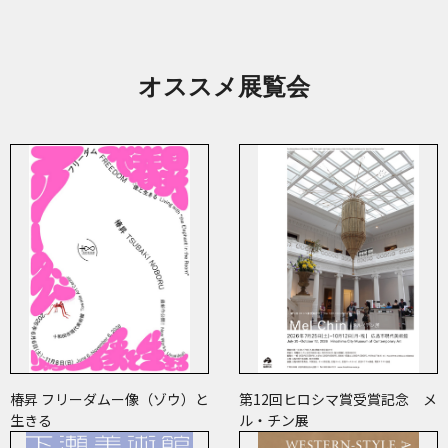
オススメ展覧会
椿昇 フリーダムー像（ゾウ）と
第12回ヒロシマ賞受賞記念 メ
生きる
ル・チン展