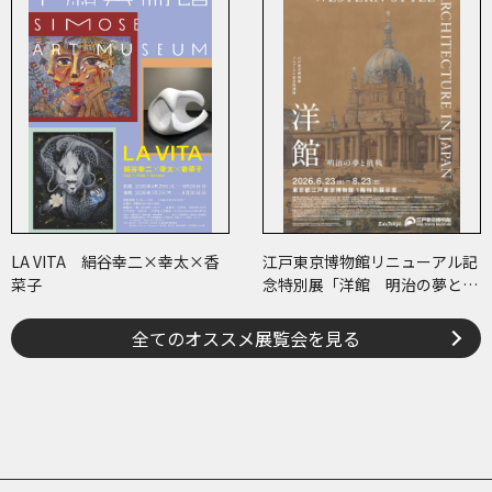
LA VITA 絹谷幸二×幸太×香
江戸東京博物館リニューアル記
菜子
念特別展「洋館 明治の夢と挑
戦」
全てのオススメ展覧会を見る