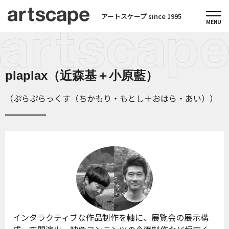
アートスケープ since 1995
plaplax（近森基＋小原藍）
（ぷらぷらっくす（ちかもり・もとし＋おはら・あい））
インタラクティブな作品制作を軸に、展覧会の展示構