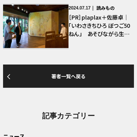
読みもの
2024.07.17
［PR］plaplax＋佐藤卓｜
「いわさきちひろ ぼつご50
ねん」 あそびながら生ま
れなおす
著者一覧へ戻る
記事カテゴリー
ニュース