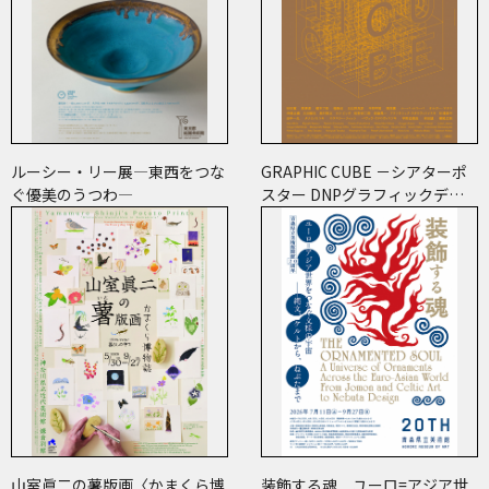
ルーシー・リー展―東西をつな
GRAPHIC CUBE －シアターポ
ぐ優美のうつわ―
スター DNPグラフィックデザ
イン・アーカイブより
山室眞二の薯版画〈かまくら博
装飾する魂 ユーロ=アジア世