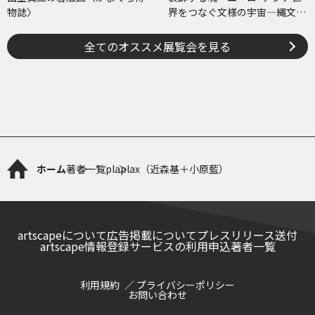
物誌〉
界をつなぐ文様の宇宙―縄文、
ケルトから、ねぶたまで
全てのオススメ展覧会を見る
ホーム
著者一覧
plaplax（近森基＋小原藍）
artscapeについて
広告掲載について
プレスリリース送付
artscape情報登録サービスの利用申込
著者一覧
利用規約
プライバシーポリシー
お問い合わせ