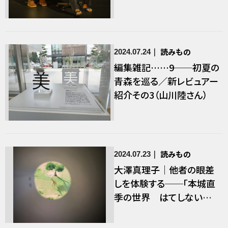
読みもの
2024.07.24
編集雑記……9──初夏の
青森を巡る／新レビュアー
紹介その3（山川陸さん）
読みもの
2024.07.23
大澤真理子｜他者の眼差
しを体験する──「本城直
季の世界 はてしない直
径2.5cm」から