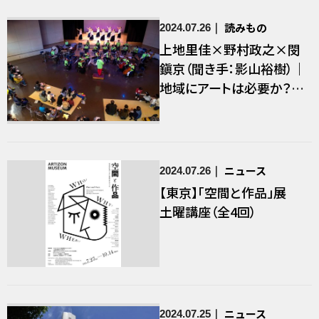
読みもの
2024.07.26
上地里佳×野村政之×閔
鎭京（聞き手：影山裕樹）｜
地域にアートは必要か？
（1）──津々浦々に広がる
「地域アーツカウンシル」を
めぐって［後編］
ニュース
2024.07.26
【東京】「空間と作品」展
土曜講座（全4回）
ニュース
2024.07.25