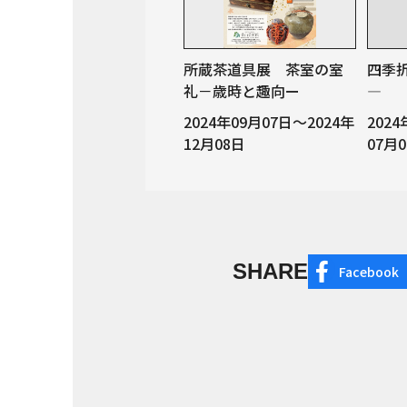
所蔵茶道具展 茶室の室
四季
礼－歳時と趣向ー
—
2024年09月07日～2024年
202
12月08日
07月
SHARE
Facebook