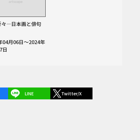
折々—日本画と俳句
4年04月06日～2024年
07日
LINE
Twitter/X