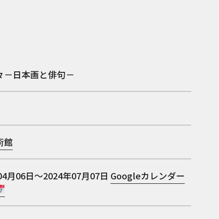
々－日本画と俳句－
術館
04月06日～2024年07月07日
Googleカレンダー