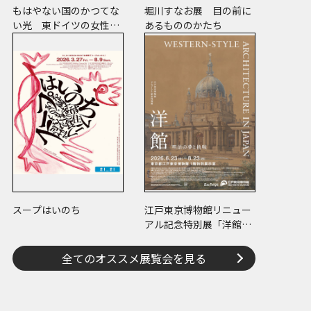
《若竹と子雀》
もはやない国のかつてな
堀川すなお展 目の前に
い光 東ドイツの女性写
あるもののかたち
真家たち
スープはいのち
江戸東京博物館リニュー
アル記念特別展「洋館
明治の夢と挑戦」
全てのオススメ展覧会を見る