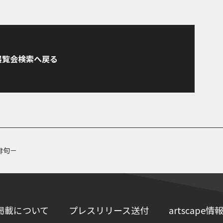
展覧会検索へ戻る
俳句－
掲載について
プレスリリース送付
artscap