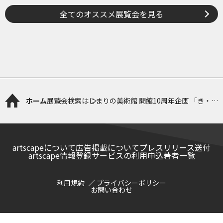
全てのオススメ展覧会を見る
ホーム
展覧会検索
はじまりの美術館 開館10周年企画 「き・て
ん・き・てん」 展 ＜夏会期＞
artscapeについて
広告掲載について
プレスリリース送付
artscape情報登録サービスの利用申込
著者一覧
利用規約
プライバシーポリシー
お問い合わせ