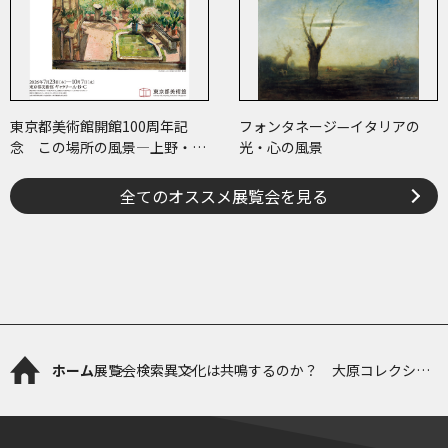
東京都美術館開館100周年記
フォンタネージ—イタリアの
念 この場所の風景―上野・大
光・心の風景
牟田・ブエノスアイレス
全てのオススメ展覧会を見る
ホーム
展覧会検索
異文化は共鳴するのか？ 大原コレクショ
ンでひらく近代への扉