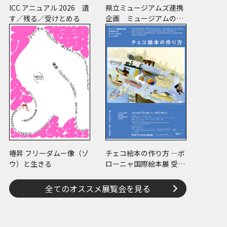
ICC アニュアル 2026 遺
県立ミュージアムズ連携
す／残る／受けとめる
企画 ミュージアムのミ
ステリー
椿昇 フリーダムー像（ゾ
チェコ絵本の作り方 ―ボ
ウ）と生きる
ローニャ国際絵本展 受賞
絵本から日･チェコ共作
のコミックまで―
全てのオススメ展覧会を見る