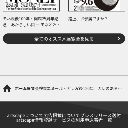
モネ没後100年・開館25周年記
路上、お邪魔ですか？
念 あたらしい目 ― モネと21
世紀のアート
全てのオススメ展覧会を見る
ホーム
展覧会検索
エミール・ガレ没後120年 ガレのある部
屋─ジャポニスムからアール・ヌーヴォー
へ
artscapeについて
広告掲載について
プレスリリース送付
artscape情報登録サービスの利用申込
著者一覧