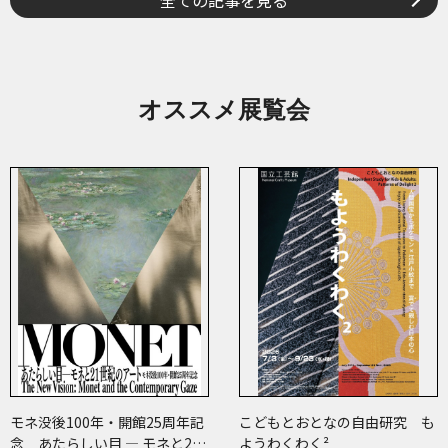
全ての記事を見る
オススメ展覧会
モネ没後100年・開館25周年記
こどもとおとなの自由研究 も
念 あたらしい目 ― モネと21
ようわくわく²